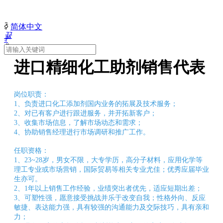
ꀅ
简体中文
끀
ꄙ
ꁲ
进口精细化工助剂销售代表
首
页
关
岗位职责：
于
1、负责进口化工添加剂国内业务的拓展及技术服务；
外
2、对已有客户进行跟进服务，并开拓新客户；
电
3、收集市场信息，了解市场动态和需求；
人
4、协助销售经理进行市场调研和推广工作。
力
资
任职资格：
源
1、23~28岁，男女不限，大专学历，高分子材料，应用化学等
新
理工专业或市场营销，国际贸易等相关专业尤佳；优秀应届毕业
生亦可。
闻
2、1年以上销售工作经验，业绩突出者优先，适应短期出差；
中
3、可塑性强，愿意接受挑战并乐于改变自我；性格外向、反应
心
敏捷、表达能力强，具有较强的沟通能力及交际技巧，具有亲和
产
力；
品