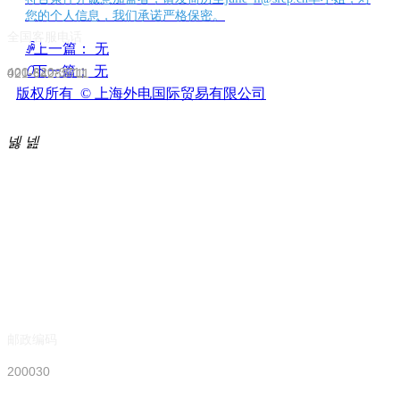
您的个人信息，我们承诺严格保密。
全国客服电话
电话号码
ꄴ
上一篇：
无
ꄲ
下一篇：
无
400-820-3711
021-64283711
版权所有  ©
上海外电国际贸易有限公司
特殊化学品，外电行！
넳
넲
邮政编码
200030