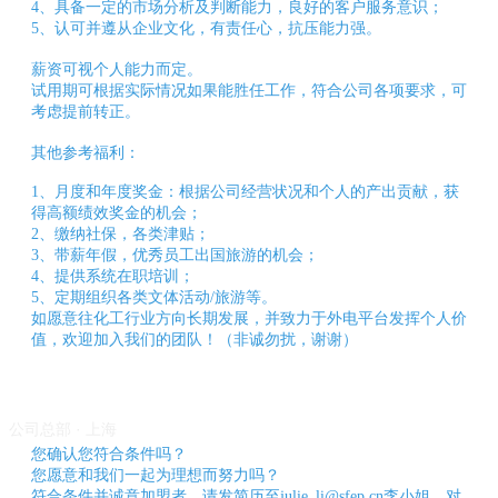
4、具备一定的市场分析及判断能力，良好的客户服务意识；
中
5、认可并遵从企业文化，有责任心，抗压能力强。
心
营
薪资可视个人能力而定。
销
试用期可根据实际情况如果能胜任工作，符合公司各项要求，可
考虑提前转正。
中
心
其他参考福利：
平
台
1、月度和年度奖金：根据公司经营状况和个人的产出贡献，获
服
得高额绩效奖金的机会；
务
2、缴纳社保，各类津贴；
3、带薪年假，优秀员工出国旅游的机会；
4、提供系统在职培训；
5、定期组织各类文体活动/旅游等。
如愿意往化工行业方向长期发展，并致力于外电平台发挥个人价
值，欢迎加入我们的团队！（非诚勿扰，谢谢）
公司总部 · 上海
您确认您符合条件吗？
您愿意和我们一起为理想而努力吗？
符合条件并诚意加盟者，请发简历至julie_li@sfep.cn李小姐，对