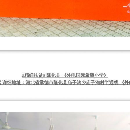
#精细扶贫# 隆化县-《外电国际希望小学》
 详细地址：河北省承德市隆化县庙子沟乡庙子沟村半通线 《