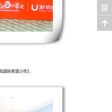
낃
녕
外电国际希望小学》