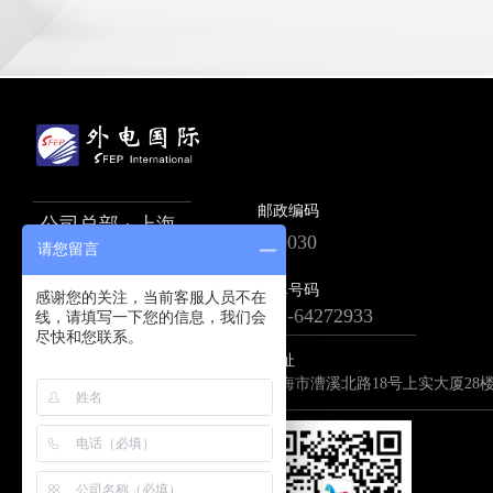
邮政编码
公司总部 · 上海
200030
请您留言
传真号码
电话号码
感谢您的关注，当前客服人员不在
021-64283711
021-64272933
线，请填写一下您的信息，我们会
尽快和您联系。
全国客服电话
地址
400-820-3711
上海市漕溪北路18号上实大厦28