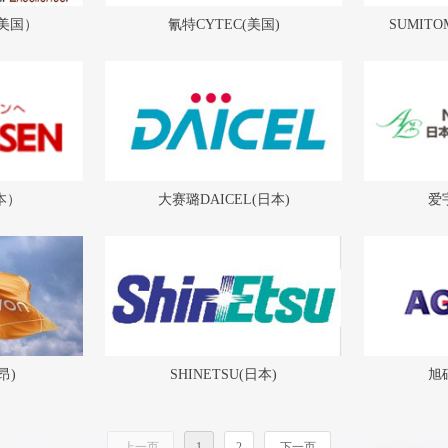
（美国）
氰特CYTEC(美国)
SUMITO
本）
大赛璐DAICEL(日本)
爱
昂)
SHINETSU(日本)
旭
上一页
1
2
下一页