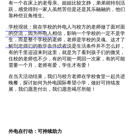
有一个在床上的老母亲。姐姐比较文静，弟弟就特别活
跃，感觉得到一家人虽然苦但是还是其乐融融的，他们
靠种些豆角维生。
学校现状：留在学校的外电人与校方的老师做了面对面
沪ICP备12016877号-1
的交流，因为外电人相信，影响一个学校的一定不是学
沪公网安备31010402004548号
生，而是整个学校的老师，老师是学校的灵魂。这才了
解到老师们的教学条件或者说是生活条件并不怎么好，
沪(浦)应急管危经许[2020]203111(FYS)
有的千里迢迢来到这里，就是为了看到孩子们的微笑，
住校的老师也不少，有的可能一周回一次家，有的可能
需要一个月，老师有爱，学生才有爱！
在当天活动结束，我们与校方老师在学校食堂一起共进
晚餐，探讨如何为外电国际希望小学，做好可持续发
展，我们愿意付出，我们愿意竭尽所能！
外电在行动：可持续助力