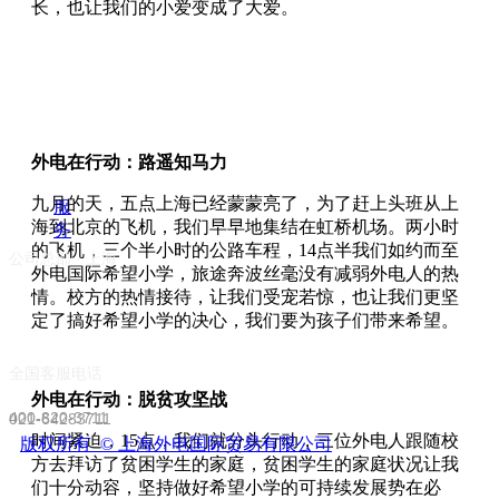
长，也让我们的小爱变成了大爱。
中
心
营
销
中
心
平
外电在行动：路遥知马力
台
九月的天，五点上海已经蒙蒙亮了，为了赶上头班从上
服
海到北京的飞机，我们早早地集结在虹桥机场。两小时
务
的飞机，三个半小时的公路车程，14点半我们如约而至
公司总部 · 上海
外电国际希望小学，旅途奔波丝毫没有减弱外电人的热
情。校方的热情接待，让我们受宠若惊，也让我们更坚
定了搞好希望小学的决心，我们要为孩子们带来希望。
全国客服电话
电话号码
外电在行动：脱贫攻坚战
400-820-3711
021-64283711
时间紧迫，15点，我们就分头行动，三位外电人跟随校
版权所有  ©
上海外电国际贸易有限公司
方去拜访了贫困学生的家庭，贫困学生的家庭状况让我
们十分动容，坚持做好希望小学的可持续发展势在必