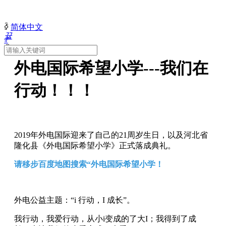
ꀅ
简体中文
끀
ꄙ
ꁲ
外电国际希望小学---我们在
首
页
行动！！！
关
于
外
电
人
2019年外电国际迎来了自己的21周岁生日，以及河北省
力
隆化县《外电国际希望小学》正式落成典礼。
资
源
请移步百度地图搜索“外电国际希望小学！
新
闻
中
外电公益主题：“i 行动，I 成长”。
心
产
我行动，我爱行动，从小i变成的了大I；我得到了成
品