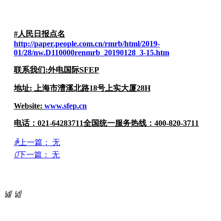
#人民日报点名
http://paper.people.com.cn/rmrb/html/2019-
01/28/nw.D110000renmrb_20190128_3-15.htm
联系我们:
外电国际SFEP
地址: 上海市漕溪北路18号上实大厦28H
Website:
www.sfep.cn
电话：021-64283711全国统一服务热线：400-820-3711
ꄴ
上一篇：
无
ꄲ
下一篇：
无
特殊化学品，外电行！
넳
넲