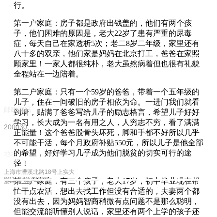
行。
第一户家庭：房子都是政府出钱盖的，他们有两个孩
子，他们困难的原因是，老大22岁了患有严重的尿毒
症，每天自己在家透析5次；老二8岁二年级，家里还有
八十多的双亲，他们家是妈妈在北京打工，爸爸在家照
顾家里！一家人都很纯朴，老大虽然病着但也很有礼貌
全程站在一边陪着。
第二户家庭：只有一个59岁的爸爸，带着一个五年级的
儿子，住在一间破旧的房子相依为命。一进门我们就看
邮政编码
到墙，贴满了爸爸写给儿子的励志格言，希望儿子好好
学习，长大成为一名有用之人，人穷志不穷，看了满满
200030
正能量！这个爸爸股骨头坏死，脚和手都不好所以几乎
不可能干活，每个月政府补贴550元，所以儿子是他全部
的希望，好好学习几乎成为他们脱贫的切实可行的途
地址
传真号码
径！
上海市漕溪北路18号上实大
021-64272933
第三户家庭：有三个孩子，老大17岁，初中毕业现在帮
厦28楼H座
忙干点农活，想出去找工作但没有合适的，夫妻两个都
没有出去，因为妈妈智商稍微有点问题不是那么聪明，
但能交流能听懂别人说话，家里还有两个上学的孩子还